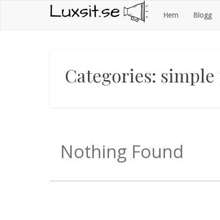
Luxsit.se
Skip
Hem
Blogg
to
content
Categories:
simple 
Nothing Found
It seems we can’t find what you’re looking for. Perha