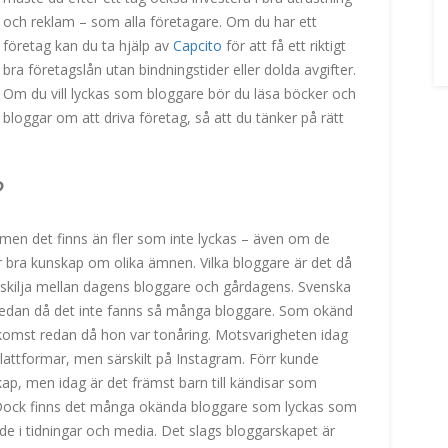
och reklam – som alla företagare. Om du har ett
företag kan du ta hjälp av
Capcito
för att få ett riktigt
bra företagslån utan bindningstider eller dolda avgifter.
Om du vill lyckas som bloggare bör du läsa böcker och
bloggar om att driva företag, så att du tänker på rätt
?
en det finns än fler som inte lyckas – även om de
ar bra kunskap om olika ämnen. Vilka bloggare är det då
t skilja mellan dagens bloggare och gårdagens. Svenska
sedan då det inte fanns så många bloggare. Som okänd
omst redan då hon var tonåring. Motsvarigheten idag
lattformar, men särskilt på Instagram. Förr kunde
ap, men idag är det främst barn till kändisar som
sar. Dock finns det många okända bloggare som lyckas som
de i tidningar och media. Det slags bloggarskapet är