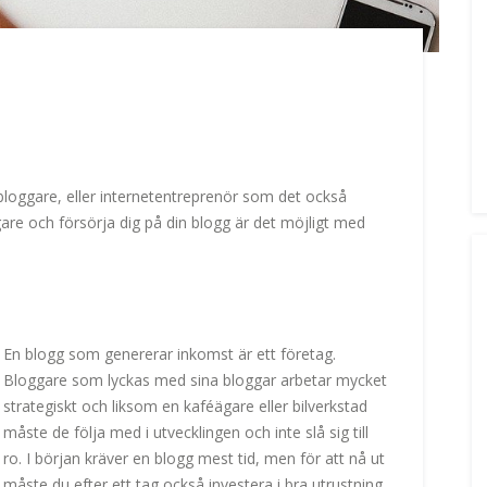
 bloggare, eller internetentreprenör som det också
re och försörja dig på din blogg är det möjligt med
En blogg som genererar inkomst är ett företag.
Bloggare som lyckas med sina bloggar arbetar mycket
strategiskt och liksom en kaféägare eller bilverkstad
måste de följa med i utvecklingen och inte slå sig till
ro. I början kräver en blogg mest tid, men för att nå ut
måste du efter ett tag också investera i bra utrustning